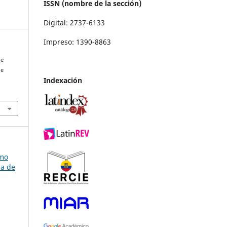
ISSN (nombre de la sección)
Digital: 2737-6133
Impreso: 1390-8863
de
de
Indexación
omo
ca de