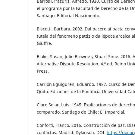
Barros Errázuriz, Alfredo. 1930. Curso de Derech
el programa por la Facultad de Derecho de la Un
Santiago: Editorial Nascimento.
Biscotti, Barbara. 2002. Dal pacere ai pacta conve
tutela del fenomeno pattizio dall´epoca arcaica al
Giuffré.
Blake, Susan, Julie Browne y Stuart Sime. 2016. 
Alternative Dispute Resolution. 4.ª ed. Reino Uni
Press.
Carrión Eguiguren, Eduardo. 1987. Curso de Dere
Quito: Ediciones de la Pontificia Universidad Cat
Claro Solar, Luis. 1945. Explicaciones de derecho 
comparado. Santiago de Chile: El Imparcial.
Conforti, Franco. 2016. Construcción de paz. Di
conflictos. Madrid: Dykinson. DOI:
https://doi.o