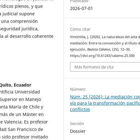
Publicado
rídicos plenos, y que
2026-07-01
a judicial supone
e una comprensión
 seguridad jurídica,
Cómo citar
ría al desarrollo coherente
Vintimilla, J. (2026). La naturaleza del acta 
mediación: Entre la convención y el título 
ejecución.
Revista Cálamo
, (25), 12–30.
https://doi.org/10.61243/calamo.25.500
Más formatos de cita
Quito, Ecuador
Número
tificia Universidad
Núm. 25 (2026): La mediación c
 Superior en Manejo
vía para la transformación pacífi
anta María de Chile y
conflictos
emás de un Máster en
e Valencia. Es profesor
Sección
dad San Francisco de
Dossier
 sido profesor invitado