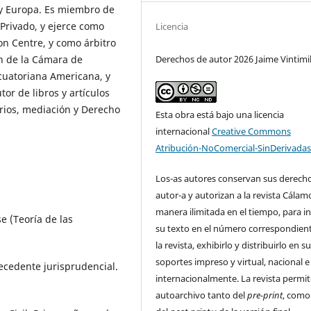
 y Europa. Es miembro de
Privado, y ejerce como
Licencia
on Centre, y como árbitro
ón de la Cámara de
Derechos de autor 2026 Jaime Vintimil
cuatoriana Americana, y
or de libros y artículos
rios, mediación y Derecho
Esta obra está bajo una licencia
internacional
Creative Commons
Atribución-NoComercial-SinDerivadas
Los-as autores conservan sus derech
autor-a y autorizan a la revista Cálam
manera ilimitada en el tiempo, para in
e (Teoría de las
su texto en el número correspondien
la revista, exhibirlo y distribuirlo en s
soportes impreso y virtual, nacional e
precedente jurisprudencial.
internacionalmente. La revista permit
autoarchivo tanto del
pre-print
, como