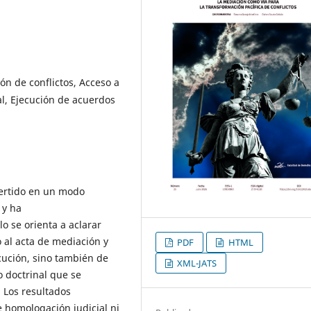
ón de conflictos, Acceso a
ual, Ejecución de acuerdos
vertido en un modo
 y ha
lo se orienta a aclarar
 al acta de mediación y
PDF
HTML
cución, sino también de
XML-JATS
 doctrinal que se
 Los resultados
 homologación judicial ni