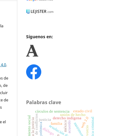
la
Síguenos en:
 4.0
.
os de
o, de
cluir
te de
Palabras clave
us
estado civil
círculos de sentencia
unión de hecho
resolución de conflictos
reconocimiento social
web 3.0
derecho indígena
política criminal
acceso a la justicia
justicia
e el
méxico
acuerdo
familia
matrimonio
Ética algorítmica
resolución de conflictos
divorcio
diálogo