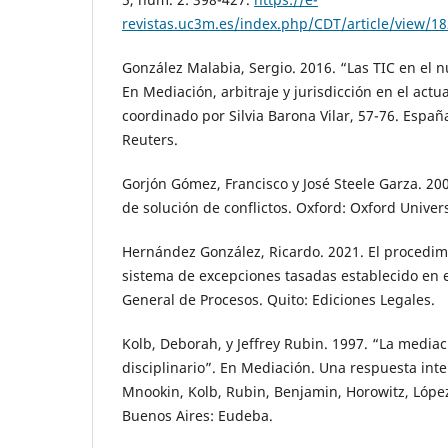
revistas.uc3m.es/index.php/CDT/article/view/1
González Malabia, Sergio. 2016. “Las TIC en el n
En Mediación, arbitraje y jurisdicción en el actu
coordinado por Silvia Barona Vilar, 57-76. Españ
Reuters.
Gorjón Gómez, Francisco y José Steele Garza. 20
de solución de conflictos. Oxford: Oxford Univers
Hernández González, Ricardo. 2021. El procedimi
sistema de excepciones tasadas establecido en 
General de Procesos. Quito: Ediciones Legales.
Kolb, Deborah, y Jeffrey Rubin. 1997. “La media
disciplinario”. En Mediación. Una respuesta inter
Mnookin, Kolb, Rubin, Benjamin, Horowitz, López 
Buenos Aires: Eudeba.