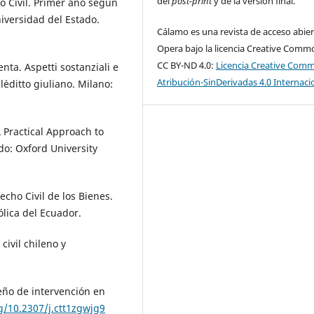
del
post-print
y de la versión final.
o Civil. Primer año según
iversidad del Estado.
Cálamo es una revista de acceso abier
Opera bajo la licencia Creative Comm
CC BY-ND 4.0:
Licencia Creative Com
nta. Aspetti sostanziali e
Atribución-SinDerivadas 4.0 Internaci
l´editto giuliano. Milano:
A Practical Approach to
do: Oxford University
cho Civil de los Bienes.
ólica del Ecuador.
civil chileno y
seño de intervención en
rg/10.2307/j.ctt1zgwjg9