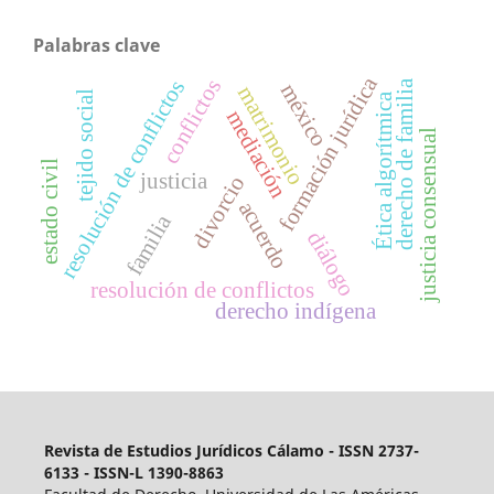
Palabras clave
formación jurídica
conflictos
resolución de conflictos
derecho de familia
méxico
matrimonio
tejido social
Ética algorítmica
mediación
justicia consensual
estado civil
justicia
divorcio
acuerdo
familia
diálogo
resolución de conflictos
derecho indígena
Revista de Estudios Jurídicos
Cálamo - ISSN 2737-
6133 - ISSN-L 1390-8863