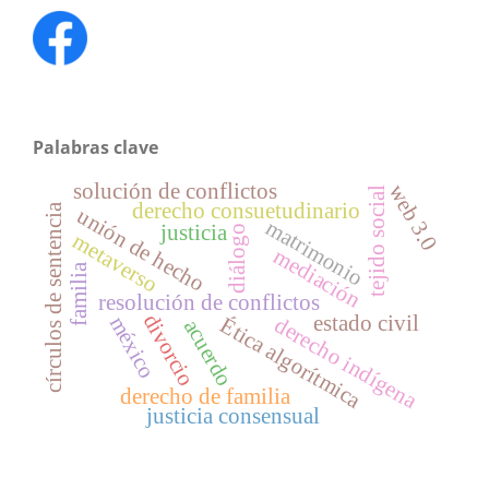
Palabras clave
solución de conflictos
web 3.0
tejido social
derecho consuetudinario
círculos de sentencia
unión de hecho
matrimonio
justicia
diálogo
metaverso
mediación
familia
resolución de conflictos
divorcio
estado civil
méxico
derecho indígena
Ética algorítmica
acuerdo
derecho de familia
justicia consensual